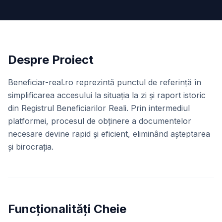
Despre Proiect
Beneficiar-real.ro reprezintă punctul de referință în
simplificarea accesului la situația la zi și raport istoric
din Registrul Beneficiarilor Reali. Prin intermediul
platformei, procesul de obținere a documentelor
necesare devine rapid și eficient, eliminând așteptarea
și birocrația.
Funcționalități Cheie