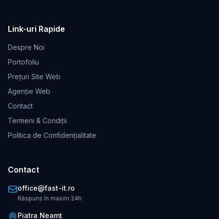
Link-uri Rapide
Despre Noi
Portofoliu
Prețuri Site Web
Agenție Web
Contact
Termeni & Condiții
Politica de Confidențialitate
Contact
office@fast-it.ro
Răspuns în maxim 24h
Piatra Neamț