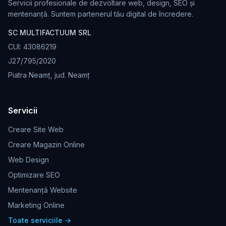
Servicii profesionale de dezvoltare web, design, SEO și
mentenanță. Suntem partenerul tău digital de încredere.
SC MULTIFACTUUM SRL
CUI: 43086219
J27/795/2020
Piatra Neamț, jud. Neamț
Servicii
Creare Site Web
Creare Magazin Online
Web Design
Optimizare SEO
Mentenanță Website
Marketing Online
Toate serviciile →