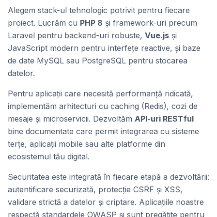
Alegem stack-ul tehnologic potrivit pentru fiecare
proiect. Lucrăm cu
PHP 8
și framework-uri precum
Laravel pentru backend-uri robuste,
Vue.js
și
JavaScript modern pentru interfețe reactive, și baze
de date MySQL sau PostgreSQL pentru stocarea
datelor.
Pentru aplicații care necesită performanță ridicată,
implementăm arhitecturi cu caching (Redis), cozi de
mesaje și microservicii. Dezvoltăm
API-uri RESTful
bine documentate care permit integrarea cu sisteme
terțe, aplicații mobile sau alte platforme din
ecosistemul tău digital.
Securitatea este integrată în fiecare etapă a dezvoltării:
autentificare securizată, protecție CSRF și XSS,
validare strictă a datelor și criptare. Aplicațiile noastre
respectă standardele OWASP și sunt pregătite pentru