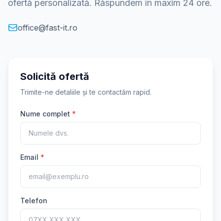
ofertă personalizată. Răspundem în maxim 24 ore.
office@fast-it.ro
Solicită ofertă
Trimite-ne detaliile și te contactăm rapid.
Nume complet
*
Email
*
Telefon