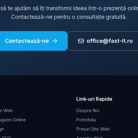
ă te ajutăm să îți transformi ideea într-o prezență onl
Contactează-ne pentru o consultație gratuită.
Contactează-ne
office@fast-it.ro
Link-uri Rapide
te Web
Despre Noi
gazin Online
Portofoliu
gn
Prețuri Site Web