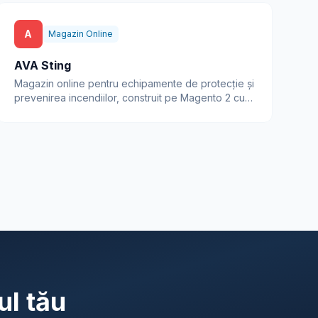
A
Magazin Online
AVA Sting
Magazin online pentru echipamente de protecție și
prevenirea incendiilor, construit pe Magento 2 cu
funcționalități custom.
ul tău