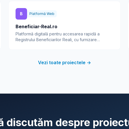
B
Platformă Web
Beneficiar-Real.ro
Platformă digitală pentru accesarea rapidă a
Registrului Beneficiarilor Reali, cu furnizare
instantanee a documentelor.
Vezi toate proiectele →
ă discutăm despre proiect