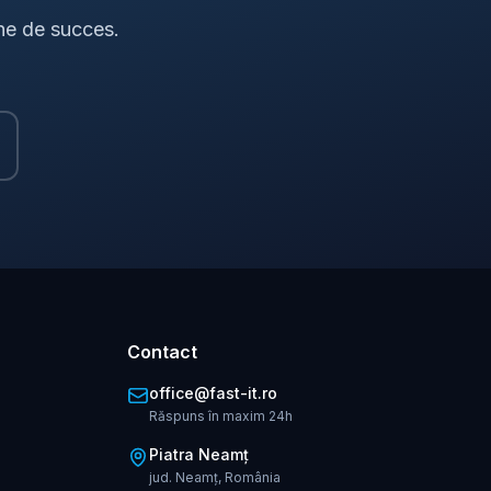
ine de succes.
Contact
office@fast-it.ro
Răspuns în maxim 24h
Piatra Neamț
jud. Neamț, România