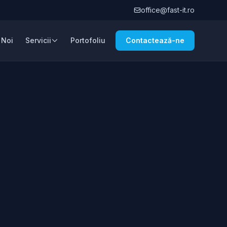
office@fast-it.ro
 Noi
Servicii
Portofoliu
Contactează-ne