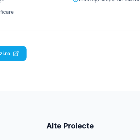
ficare
zi.ro
Alte Proiecte