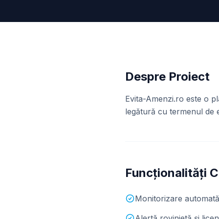
Despre Proiect
Evita-Amenzi.ro este o pla
legătură cu termenul de e
Funcționalități 
Monitorizare automat
Alertă rovinietă și lice