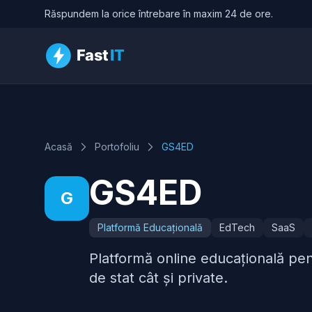
Răspundem la orice întrebare în maxim 24 de ore.
Acasă
Portofoliu
GS4ED
GS4ED
G
Platformă Educațională
EdTech
SaaS
Platformă online educațională pent
de stat cât și private.