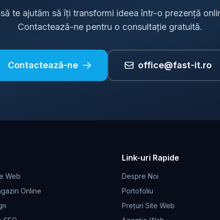
ă te ajutăm să îți transformi ideea într-o prezență onl
Contactează-ne pentru o consultație gratuită.
Contactează-ne
office@fast-it.ro
Link-uri Rapide
te Web
Despre Noi
gazin Online
Portofoliu
gn
Prețuri Site Web