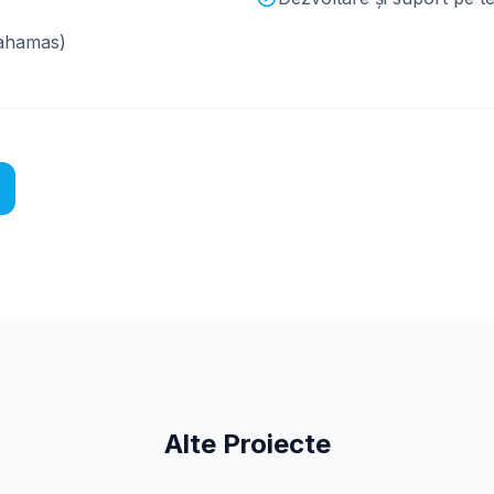
Bahamas)
Alte Proiecte