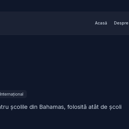
Acasă
Despre
Internațional
ru școlile din Bahamas, folosită atât de școli