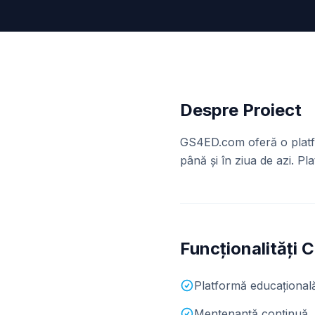
Despre Proiect
GS4ED.com oferă o platfor
până și în ziua de azi. Pla
Funcționalități 
Platformă educațional
Mentenanță continuă