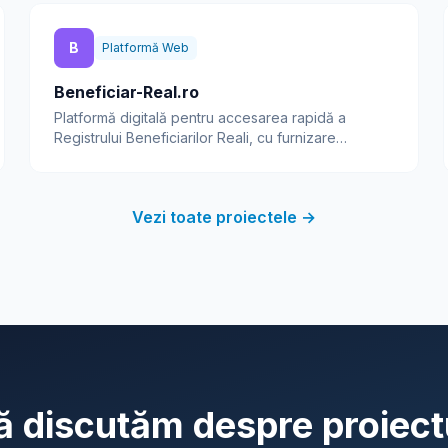
B
Platformă Web
Beneficiar-Real.ro
Platformă digitală pentru accesarea rapidă a
Registrului Beneficiarilor Reali, cu furnizare
instantanee a documentelor.
Vezi toate proiectele →
ă discutăm despre proiect