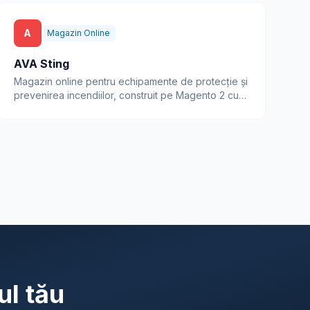
A
Magazin Online
AVA Sting
Magazin online pentru echipamente de protecție și
prevenirea incendiilor, construit pe Magento 2 cu
funcționalități custom.
ul tău